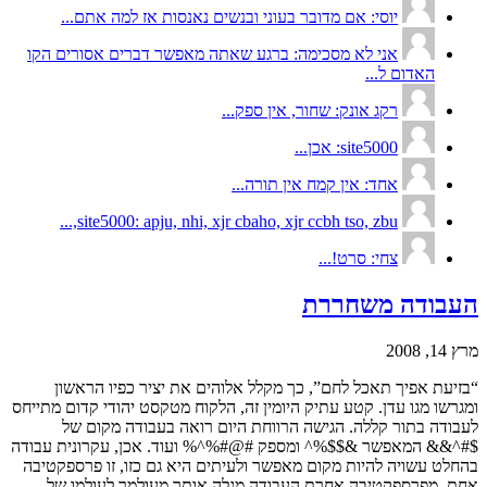
יוסי: אם מדובר בעוני ובנשים נאנסות אז למה אתם...
אני לא מסכימה: ברגע שאתה מאפשר דברים אסורים הקו
האדום ל...
רקג אונק: שחור, אין ספק...
site5000: אכן...
אחד: אין קמח אין תורה...
site5000: apju, nhi, xjr cbaho, xjr ccbh tso, zbu,...
צחי: סרט!...
העבודה משחררת
מרץ 14, 2008
“בזיעת אפיך תאכל לחם”, כך מקלל אלוהים את יציר כפיו הראשון
ומגרשו מגו עדן. קטע עתיק היומין זה, הלקוח מטקסט יהודי קדום מתייחס
לעבודה בתור קללה. הגישה הרווחת היום רואה בעבודה מקום של
$#^&& המאפשר &$$%^ ומספק #@#%^% ועוד. אכן, עקרונית עבודה
בהחלט עשויה להיות מקום מאפשר ולעיתים היא גם כזו, זו פרספקטיבה
אחת. מפרספקטיבה אחרת העבודה מגלה אותך מעולמך לעולמו של