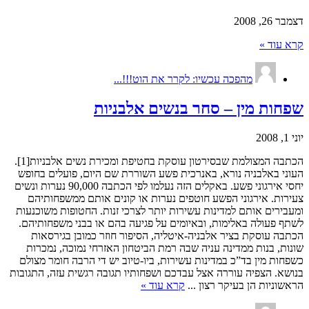
דצמבר 26, 2008
קרא עוד »
מהפכה עכשיו: לקרר את הוט!!!...
שפחות מין – סחר בנשים אלבניות
יוני 1, 2008
הכתבה המצולמת שבסירטון עוסקת בחטיפת ומכירת נשים אלבניות[1].
העוני באלבניה נורא, באנרכית פשע השוררת שם היום, פועלים בחופש
יחסי אירגוני פשע. באקלים הזה נעלמו לפי הכתבה 90,000 נערות ונשים
צעירות. אירגוני הפשע חוטפים נערות או קונים אותם ממשפחותיהם
ומעבירים אותם למדינות עשירות יותר לצרכי זנות. החטופות משוכנעות
לשתף פעולה באלימות, ובאיומים על פגיעה בהם או בבני משפחותיהם.
הכתבה עוסקת בציר אלבניה-איטליה, הסיפור חוזר כמובן בגירסאות
שונות, בנות ממדינה עניה שבה רמת הביטחון האזרחי נמוכה, נמכרות
כשפחות מין בד”כ במדינות עשירות, ביו-טיוב יש די הרבה חומר מצולם
בנושא. הצפיה עוררה אצל עבדכם ושפחותיו תגובה רגשית עזה, התגובות
הראשוניות הן בעיקר רצון ...
קרא עוד »