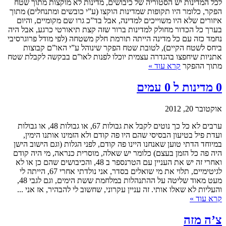
לכל המדינות יש הסטוריה של כיבושים, מדינות לא מוקצות מתוך שטח
הפקר, כלומר היו תקופות שמדינות הוקצו (ע”י כובשים ומתנחלים) מתוך
איזורים שלא היו משוייכים למדינה, אבל בד”כ גרו שם מקומיים, והיום
בערך כל הכדור מחולק למדינות ברור שזה קצת תיאורטי כרגע, אבל היה
נחמד כזה עם כל מדינה הייתה תורמת חלק משטחה (לפי מודל פרוגרסיבי
ביחס לשטח הקיים), לטובת שטח הפקר שינוהל ע”י האו”ם קבוצות
אתניות שיחפצו בהגדרה עצמית יוכלו לפנות לאו”ם בבקשה לקבלת שטח
מתוך ההפקר
קרא עוד »
0 מדינות ל 0 עמים
אוקטובר 20, 2012
ערבים לא כל כך נוטים לקבל את גבולות 67, או גבולות 48, או גבולות
ועדת פיל בטיעון הבסיסי שהם היו פה קודם ולא הזמינו אותנו הימין,
במיוחד הדתי טוען שאנחנו היינו פה קודם, לפני הגלות (וגם הישוב הישן
היה פה כל הזמן בעצם) כלומר יש שאלה, מוסרית כנראה, מי היה קודם
ואחרי זה יש את העניין עם הטרנספר ב 48, והכיבושים שהם כן או לא
לגיטימיים, תלוי את מי שואלים בסדר, אני נולדתי אחרי 67, הייתה לי
מעט מאוד שליטה על ההתנהלות במלחמת ששת הימים, וגם לגבי 48,
והעליות לא שאלו אותי. זה עניין עקרוני, שחשוב לי להבהיר, אז אני ...
קרא עוד »
צ’ה מזה