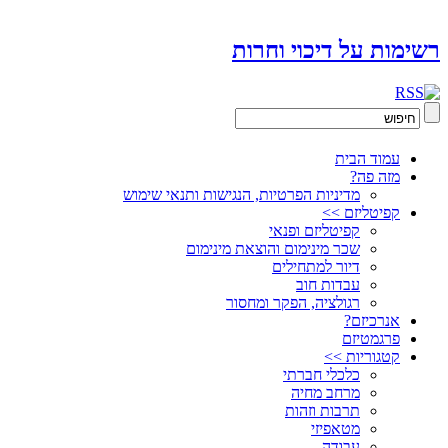
רשימות על דיכוי וחרות
עמוד הבית
מזה פה?
מדיניות הפרטיות, הנגישות ותנאי שימוש
קפיטליזם >>
קפיטליזם ופנאי
שכר מינימום והוצאת מינימום
דיור למתחילים
עבדות חוב
רגולציה, הפקר ומחסור
אנרכיזם?
פרגמטיזם
קטגוריות >>
כלכלי חברתי
מרחב מחיה
תרבות וזהות
מטאפיזי
עבודה