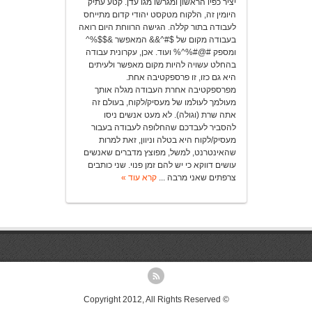
יציר כפיו הראשון ומגרשו מגו עדן. קטע עתיק
היומין זה, הלקוח מטקסט יהודי קדום מתייחס
לעבודה בתור קללה. הגישה הרווחת היום רואה
בעבודה מקום של $#^&& המאפשר &$$%^
ומספק #@#%^% ועוד. אכן, עקרונית עבודה
בהחלט עשויה להיות מקום מאפשר ולעיתים
היא גם כזו, זו פרספקטיבה אחת.
מפרספקטיבה אחרת העבודה מגלה אותך
מעולמך לעולמו של מעסיק/לקוח, בעולם זה
אתה שרת (וגולה). לא מעט אנשים ניסו
להסביר לעבדכם שהחלופה לעבודה בעבור
מעסיק/לקוח היא בטלה וניוון, זאת למרות
שהאינטרנט, למשל, מפוצץ מדברים שאנשים
עושים דווקא כי יש להם זמן פנוי. שני כותבים
צרפתים שאני מרבה ...
קרא עוד »
© Copyright 2012, All Rights Reserved