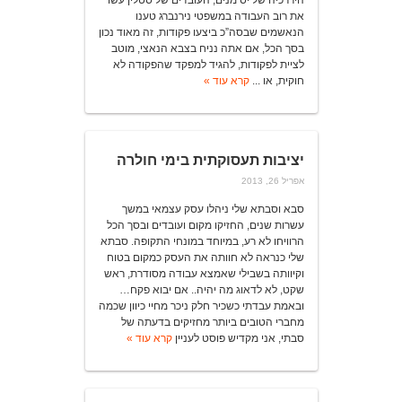
היררכיה של יס מנים, העובדים של סטלין עשו
את רוב העבודה במשפטי נירנברג טענו
הנאשמים שבסה”כ ביצעו פקודות, זה מאוד נכון
בסך הכל, אם אתה נניח בצבא הנאצי, מוטב
לציית לפקודות, להגיד למפקד שהפקודה לא
חוקית, או ...
קרא עוד »
יציבות תעסוקתית בימי חולרה
אפריל 26, 2013
סבא וסבתא שלי ניהלו עסק עצמאי במשך
עשרות שנים, החזיקו מקום ועובדים ובסך הכל
הרוויחו לא רע, במיוחד במונחי התקופה. סבתא
שלי כנראה לא חוותה את העסק כמקום בטוח
וקיוותה בשבילי שאמצא עבודה מסודרת, ראש
שקט, לא לדאוג מה יהיה.. אם יבוא פקח…
ובאמת עבדתי כשכיר חלק ניכר מחיי כיוון שכמה
מחברי הטובים ביותר מחזיקים בדעתה של
סבתי, אני מקדיש פוסט לעניין
קרא עוד »