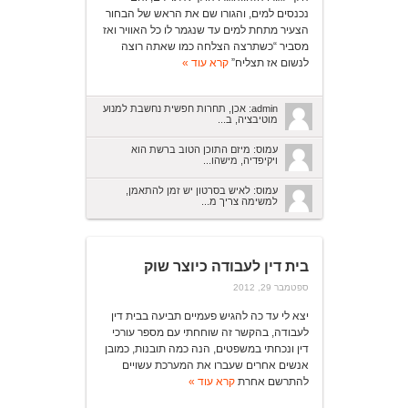
נכנסים למים, והגורו שם את הראש של הבחור
הצעיר מתחת למים עד שנגמר לו כל האוויר ואז
מסביר “כשתרצה הצלחה כמו שאתה רוצה
לנשום אז תצליח”
קרא עוד »
admin: אכן, תחרות חפשית נחשבת למנוע
מוטיבציה, ב...
עמוס: מיזם התוכן הטוב ברשת הוא
ויקיפדיה, מישהו...
עמוס: לאיש בסרטון יש זמן להתאמן,
למשימה צריך מ...
בית דין לעבודה כיוצר שוק
ספטמבר 29, 2012
יצא לי עד כה להגיש פעמיים תביעה בבית דין
לעבודה, בהקשר זה שוחחתי עם מספר עורכי
דין ונכחתי במשפטים, הנה כמה תובנות, כמובן
אנשים אחרים שעברו את המערכת עשויים
להתרשם אחרת
קרא עוד »