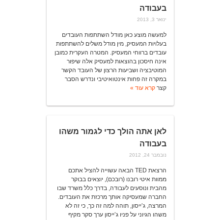
בעבודה
ינואר 3, 2013
למעשה מוצע כאן מודל השתתפות העובדים
בעלויות המעסיק, מין מודל משלים להשתתפות
עובדים ברווחי המעסיק. המטרה העקרית כמובן
אינה חיסכון בהוצאות למעסיק אלה שיפור
המוטיבציה ושביעות הרצון של העובד הקשר
במקרה זה פחות אינטואיטיבי ונדרש הסבר
קצר
קרא עוד »
לאן אתה הולך כדי לגמור משהו
בעבודה
נובמבר 24, 2012
הרצאת TED הבאה עשוייה להציל אתכם
ממוות איטי רובנו (רובכם), יוצאים בבוקר
מהבית ונוסעים לעבודה, בדרך כלל משרד שבו
החברה שמעסיקה אותך מרכזת את העובדים.
המרצה, ג’ייסון, תוהה למה זה כך, כי זה לא
משהו הגיוני על פניו ג’ייסון ערך סקר מקיף