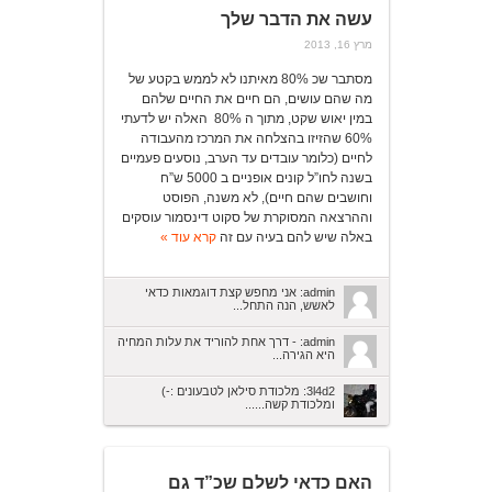
עשה את הדבר שלך
מרץ 16, 2013
מסתבר שכ 80% מאיתנו לא לממש בקטע של
מה שהם עושים, הם חיים את החיים שלהם
במין יאוש שקט, מתוך ה 80% האלה יש לדעתי
60% שהזיזו בהצלחה את המרכז מהעבודה
לחיים (כלומר עובדים עד הערב, נוסעים פעמיים
בשנה לחו”ל קונים אופניים ב 5000 ש”ח
וחושבים שהם חיים), לא משנה, הפוסט
וההרצאה המסוקרת של סקוט דינסמור עוסקים
באלה שיש להם בעיה עם זה
קרא עוד »
admin: אני מחפש קצת דוגמאות כדאי
לאשש, הנה התחל...
admin: - דרך אחת להוריד את עלות המחיה
היא הגירה...
3l4d2: מלכודת סילאן לטבעונים :-)
ומלכודת קשה......
האם כדאי לשלם שכ”ד גם