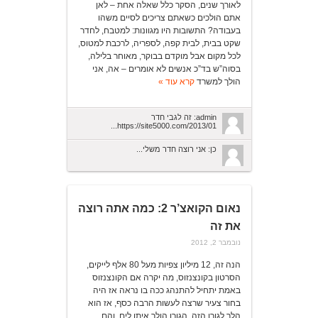
לאורך שנים, הסקר כלל שאלה אחת – לאן
אתם הולכים כשאתם צריכים לסיים משהו
בעבודה? התשובות היו מגוונות: למטבח, לחדר
שקט בבית, לבית קפה, לספריה, לרכבת למטוס,
לכל מקום אבל מוקדם בבוקר, מאוחר בלילה,
בסוה”ש בד”כ אנשים לא אומרים – אה, אני
הולך למשרד
קרא עוד »
admin: זה לגבי חדר
https://site5000.com/2013/01...
כן: אני רוצה חדר משלי...
נאום הקואצ’ר 2: כמה אתה רוצה
את זה
נובמבר 2, 2012
הנה זה, 12 מיליון צפיות מעל 80 אלף לייקים,
הסרטון בקונצנזוס, מה יקרה אם הקונצנזוס
באמת יתחיל להתנהג ככה בו נראה אז היה
בחור צעיר שרצה לעשות הרבה כסף, אז הוא
הלך לגורו הזה..הגורו הולך איתו לים, והם