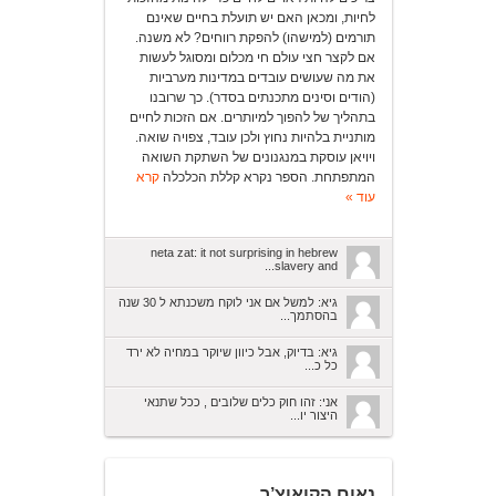
לחיות, ומכאן האם יש תועלת בחיים שאינם
תורמים (למישהו) להפקת רווחים? לא משנה.
אם לקצר חצי עולם חי מכלום ומסוגל לעשות
את מה שעושים עובדים במדינות מערביות
(הודים וסינים מתכנתים בסדר). כך שרובנו
בתהליך של להפוך למיותרים. אם הזכות לחיים
מותניית בלהיות נחוץ ולכן עובד, צפויה שואה.
ויויאן עוסקת במנגנונים של השתקת השואה
המתפתחת. הספר נקרא קללת הכלכלה
קרא
עוד »
neta zat: it not surprising in hebrew
slavery and...
גיא: למשל אם אני לוקח משכנתא ל 30 שנה
בהסתמך...
גיא: בדיוק, אבל כיוון שיוקר במחיה לא ירד
כל כ...
אני: זהו חוק כלים שלובים , ככל שתנאי
היצור יו...
נאום הקואוצ’ר