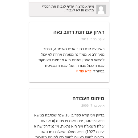
איש אופרציה: עדיף לגבות את הכסף
מראש או לא לעבוד...
ראיון עם זונת רחוב נאה
אוקטובר 5, 2011
ראיון עם זונת רחוב ארית בגרמניה, הכתב
מארה”ב או ממדינה מפגרת אחרת לא יכול
להירגע מהעניין שזנות היא מבחינת העוסקת
עבודה ככול עבודה, אולי עבודה מכניסה
במיוחד.
קרא עוד »
מיתוס העבודה
אוקטובר 7, 2009
בדיוק אני קורא ספר בן 13 שנה שכתבה בנושא
ויויאן פורסטר, עיתונאית צרפתיה (ובא בעת
עולה השאלה איך היא נראית, אז נגיד רק שהיא
ילידת 1927), ויויאן מעלה שאלות כמו האם
צריכים להיות ראויים לחיים כדי להינות מהזכות