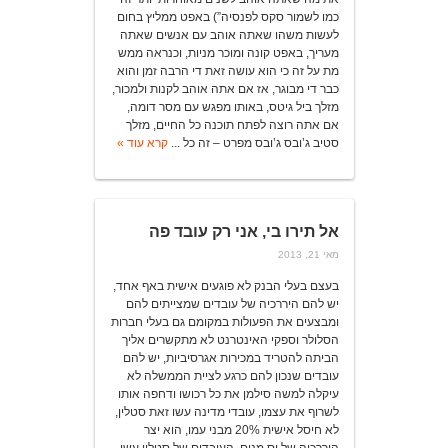
כמו לשמור סקס לפנסיה”) באפט ממליץ בחום
לעשות משהו שאתה אוהב עם אנשים שאתה
מעריך, באפט קונה ומוכר מניות, וכנראה ממש
מת על זה כי הוא עושה זאת די הרבה זמן והוא
כבר די מבוגר, אז אם אתה אוהב לקנות ולמכור,
מזלך ביל גיטס, באותו מפגש עם מסר דומה,
אם אתה רוצה לפתח תוכנה כל החיים, מזלך
סטיב ג’ובס ג’ובס מפרט – זה כל ...
קרא עוד »
אל תירו בי, אני רק עובד פה
מאי 21, 2013
בעצם בעלי הבנק לא פוגעים אישית באף אחד,
יש להם היררכיה של עובדים שמצייתים להם
ומבצעים את הפעולות במקומם גם בעלי חברות
הסלולר וספקי האינטרנט לא מתקשרים אליך
הביתה להטריד במכירות אגרסיביות, יש להם
עובדים שנכון להם כרגע לציית הממשלה לא
עיקלה למשה סילמן את כל רכושו ודחפה אותו
לשרוף את עצמו, עובדי מדינה עשו זאת סטלין,
לא חיסל אישית 20% מבני עמו, הוא יצר