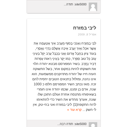
site5000: תודה...
ליבי במזרח
אפריל 8, 2009
לִבִּי בְמִזְרָח וְאָנֹכִי בְּסוֹף מַעֲרָב אֵיךְ אֶטְעֲמָה אֵת
אֲשֶׁר אֹכַל וְאֵיךְ יֶעֱרָב אֵיכָה אֲשַׁלֵּם נְדָרַי וָאֱסָרַי,
בְּעוֹד צִיּוֹן בְּחֶבֶל אֱדוֹם וַאֲנִי בְּכֶבֶל עֲרָב יֵקַל בְּעֵינַי
עֲזֹב כָּל טוּב סְפָרַד, כְּמוֹ יֵקַר בְּעֵינַי רְאוֹת עַפְרוֹת
דְּבִיר נֶחֱרָב. בשיר המפורסם מבטא יהודה הלוי
את תשוקתו להיות במקום אחר, בשל התשוקה
העזה חייו של יהודה מתרוקנים ממשמעות, הוא
אינו נהנה, ומזלזל בתנאים הטובים יחסית להם
זכה. מאז נכתב השיר המפורסם חלפו כ 1000
שנה, אדם בן זמננו, שכמו יהודה אינו חומרי
בשאיפותיו מתנסח אחרת ועולם התוכן שלו
שונה, אערוך מחדש את השיר כדי להתאימו
לרוח התקופה[1]: ליבי במזרח ואני בהי-טק, אין
לי חשק ...
קרא עוד »
site5000: תודה רבה...