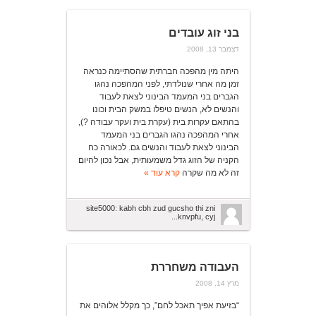
בני זוג עובדים
דצמבר 13, 2008
היתה מין מהפכה חברתית שהסתיימה כנראה
זמן מה אחרי שנולדתי, לפני המהפכה נהגו
הגברים בני המעמד הבינוני לצאת לעבוד
והנשים לא, הנשים טיפלו במשק הבית וכונו
בהתאם עקרות בית (עקרת בית ועקר עבודה ?),
אחרי המהפכה נהגו הגברים בני המעמד
הבינוני לצאת לעבוד והנשים גם. לכאורה כח
הקניה של הזוג גדל משמעותית, אבל נכון להיום
זה לא מה שקרה
קרא עוד »
site5000: kabh cbh zud gucsho thi zni
knvpfu, cyj...
העבודה משחררת
מרץ 14, 2008
“בזיעת אפיך תאכל לחם”, כך מקלל אלוהים את