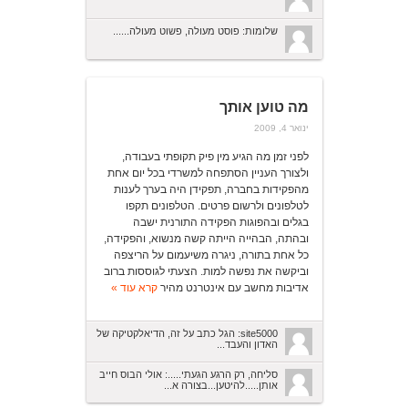
שלומות: פוסט מעולה, פשוט מעולה......
מה טוען אותך
ינואר 4, 2009
לפני זמן מה הגיע מין פיק תקופתי בעבודה,
ולצורך העניין הסתפחה למשרדי בכל יום אחת
מהפקידות בחברה, תפקידן היה בערך לענות
לטלפונים ולרשום פרטים. הטלפונים תקפו
בגלים ובהפוגות הפקידה התורנית ישבה
ובהתה, הבהייה הייתה קשה מנשוא, והפקידה,
כל אחת בתורה, ניגרה משיעמום על הריצפה
וביקשה את נפשה למות. הצעתי לגוססות ברוב
אדיבות מחשב עם אינטרנט מהיר
קרא עוד »
site5000: הגל כתב על זה, הדיאלקטיקה של
האדון והעבד...
סליחה, רק הרגע הגעתי.....: אולי הבוס חייב
אותן.....להיטען...בצורה א...