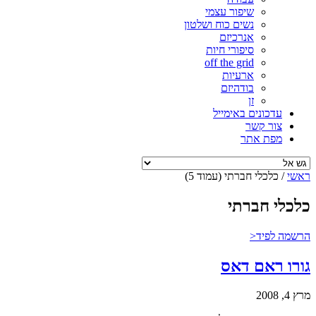
שיפור עצמי
נשים כוח ושלטון
אנרכיזם
סיפורי חיות
off the grid
ארעיות
בודהיזם
זן
עדכונים באימייל
צור קשר
מפת אתר
ראשי
/
כלכלי חברתי
(עמוד 5)
כלכלי חברתי
הרשמה לפיד<
גורו ראם דאס
מרץ 4, 2008