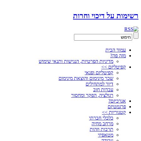
רשימות על דיכוי וחרות
עמוד הבית
מזה פה?
מדיניות הפרטיות, הנגישות ותנאי שימוש
קפיטליזם >>
קפיטליזם ופנאי
שכר מינימום והוצאת מינימום
דיור למתחילים
עבדות חוב
רגולציה, הפקר ומחסור
אנרכיזם?
פרגמטיזם
קטגוריות >>
כלכלי חברתי
מרחב מחיה
תרבות וזהות
מטאפיזי
עבודה