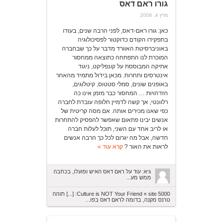
גורו ראם דאס
מרץ 4, 2008
כאן: גורו ראם-דאס, לפני הרבה שנים, בעודו
בתפקידו הקודם כדוקטור לפסיכולוגיה
באוניברסיטת האוורד מדבר על כך שבחברה
המוכרת לנו התפתחה כתוצאה ממחסור
אתיקה המבוססת על קונפליקט, ניגוד
אינטרסים ותחרות. מכאן בידול מתמיד מהאחר
באופנים שונים, סמלי סטטוס, קיטלוגים,
הזדהויות … המחסור כבר מזמן אינו כה
רלוונטי, אך קשה לדמיין חלופה עובדת לחברה
כפי שאנו מכירים אותה. אם מסה קריטית של
אנשים יבינו פתאום שאפשר להפסיק להתחרות
או לריב אחד עם השני, תוכל לעלות חברה
חדשה, אבל מה יגרום לכל כך הרבה אנשים
לראות את האור ?
קרא עוד »
גיא: עוד על ראם דאס האיש ופועלו, בכתבה
ממש מע...
Culture is NOT Your Friend « site 5000: [...] תוהה
טרנס מקנה, בדומה לראם דאס בפו...