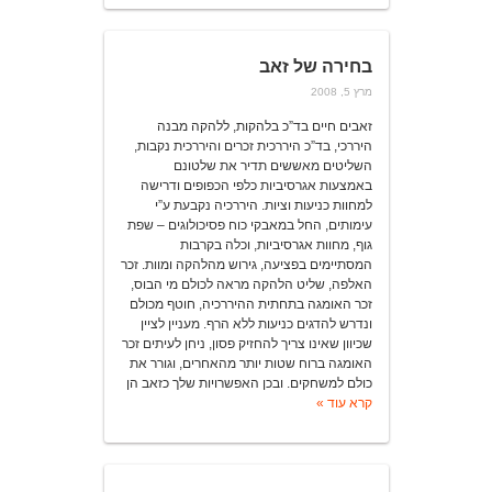
בחירה של זאב
מרץ 5, 2008
זאבים חיים בד”כ בלהקות, ללהקה מבנה
היררכי, בד”כ היררכית זכרים והיררכית נקבות,
השליטים מאששים תדיר את שלטונם
באמצעות אגרסיביות כלפי הכפופים ודרישה
למחוות כניעות וציות. היררכיה נקבעת ע”י
עימותים, החל במאבקי כוח פסיכולוגים – שפת
גוף, מחוות אגרסיביות, וכלה בקרבות
המסתיימים בפציעה, גירוש מהלהקה ומוות. זכר
האלפה, שליט הלהקה מראה לכולם מי הבוס,
זכר האומגה בתחתית ההיררכיה, חוטף מכולם
ונדרש להדגים כניעות ללא הרף. מעניין לציין
שכיוון שאינו צריך להחזיק פסון, ניחן לעיתים זכר
האומגה ברוח שטות יותר מהאחרים, וגורר את
כולם למשחקים. ובכן האפשרויות שלך כזאב הן
קרא עוד »