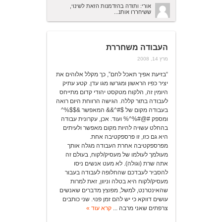
אורי: ותודה בהזדמנות הזאת לשינוי,
ששיחררו אותנ...
העבודה משחררת
מרץ 14, 2008
“בזיעת אפיך תאכל לחם”, כך מקלל אלוהים את
יציר כפיו הראשון ומגרשו מגו עדן. קטע עתיק
היומין זה, הלקוח מטקסט יהודי קדום מתייחס
לעבודה בתור קללה. הגישה הרווחת היום רואה
בעבודה מקום של $#^&& המאפשר &$$%^
ומספק #@#%^% ועוד. אכן, עקרונית עבודה
בהחלט עשויה להיות מקום מאפשר ולעיתים
היא גם כזו, זו פרספקטיבה אחת.
מפרספקטיבה אחרת העבודה מגלה אותך
מעולמך לעולמו של מעסיק/לקוח, בעולם זה
אתה שרת (וגולה). לא מעט אנשים ניסו
להסביר לעבדכם שהחלופה לעבודה בעבור
מעסיק/לקוח היא בטלה וניוון, זאת למרות
שהאינטרנט, למשל, מפוצץ מדברים שאנשים
עושים דווקא כי יש להם זמן פנוי. שני כותבים
צרפתים שאני מרבה ...
קרא עוד »