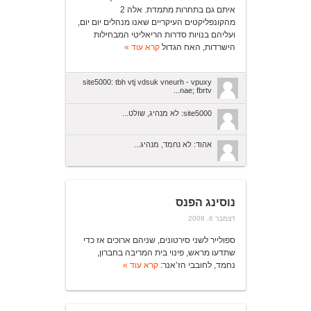
איתם גם בתחרות מתמדת. אלה 2
מהקונפליקטים העיקריים שאנו מנהלים יום יום,
ועליהם בנויות סדרות הריאליטי המבחילות
הישרדות, האח הגדול
קרא עוד »
site5000: tbh vtj vdsuk vneurh - vpuxy
nae; fbrtv...
site5000: לא מנהיג, שולט...
אהוד: לא נחמד, מנהיג...
נוסינג הפנס
דצמבר 6, 2008
ספולייר לשני סירטונים, שניהם ארוכים אז כדי
שתדעו מראש, פינוי בית המריבה בחברון,
נחמד, לחובבי הז’אנר:
קרא עוד »