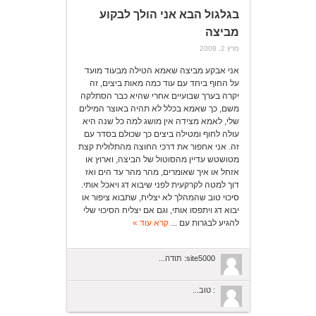
בגלגול הבא אני הולך לבקוע
מביצה
מרץ 2, 2008
אני אבקע מביצה שאמא הטילה מבעוד מועד
על החוף ביחד עם עוד כמה מאות ביצים, זה
יקרה בערך שבועיים אחרי שהיא כבר הסתלקה
משם, כך שאמא בכלל לא תהיה באוצר המילים
שלי, לאמא מצידה אין מושג למה כל שנה היא
עולה לחוף ומטילה ביצים כך שכולם בסדר עם
זה. אני אחפור את דרכי החוצה מהתלולית קצת
מטושטש עדיין מהסוטול של הביצה, וארוץ או
אזחל או איך שאומרים, מהר מהר עד הים ואז
דוך למטה לקרקעית לפני שיבוא דג ויאכל אותי.
סיכוי טוב שהמהלך לא יצליח, שתבוא ציפור או
יבוא דג ויתפסו אותי, וגם אם יצליח הסיכוי שלי
להגיע לבגרות עם ...
קרא עוד »
site5000: תודה...
: טוב...