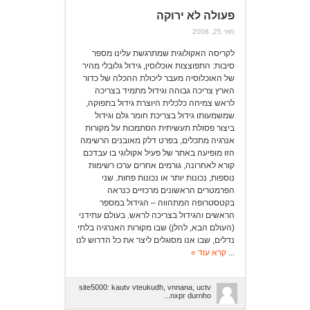
פעולה לא ירוקה
מאי 25, 2008
לקריסה האקולוגית שמתרגשת עלינו מספר
סיבות: התפוצצות אוכלוסין, גידול גלובלי מהיר
של האוכלוסיה מעבר ליכולת ההכלה של כדור
הארץ צריכה גבוהה וגידול מתמיד בצריכה
לראש צמיחה כלכלית היוצרת גידול בתפוקה,
שמשמעותו גידול בצריכת חומר גלם וגידול
ביצור פסולת תעשיתית הסתמכות על מקורות
אנרגיה מתכלים, בפרט דלק מאובנים הרשימה
הזו מופיעה באתר של פעיל אקולוגי בו עבדכם
קורא לאחרונה, גורמים אחרים ערכו רשימות
נוספות, נכונות יותר או נכונות פחות. שני
הפרמטרים הראשונים מרכזיים כנראה
בקטסטרופה המתהווה – הגידול במספר
הראשים והגידול בצריכה לראש. בעולם עתידני
(העולם הבא, להלן) שבו מקורות האנרגיה בלתי
נדלים, שבו אנו מסוגלים ליצר את כל הדרוש לנו
...
קרא עוד »
site5000: kautv vteukudh, vnnana, uctv
nxpr durnho...