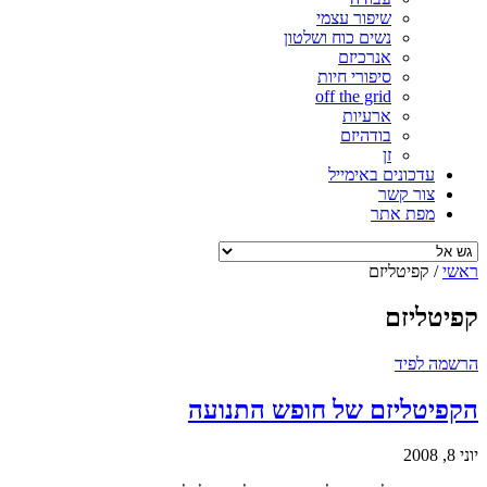
שיפור עצמי
נשים כוח ושלטון
אנרכיזם
סיפורי חיות
off the grid
ארעיות
בודהיזם
זן
עדכונים באימייל
צור קשר
מפת אתר
ראשי
/
קפיטליזם
קפיטליזם
הרשמה לפיד
הקפיטליזם של חופש התנועה
יוני 8, 2008