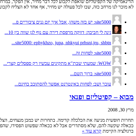
הדינאמיקה של הקפיטליזם שואפת לקבוע לכל דבר מחיר, אין הפקר, במרחב 
לא מוכר לנו מרחב כזה, שבו לכל פעולה יש מחיר, אף אחד לא הצליח לקבו
site5000: יש בזה משהו, אבל איך יזם גנים ציבוריים פ...
גינה לי חביבה: דווקה מרפסת דירה עם נוף לגן שווה בין 10...
site5000: ephykhzo, jupa, nhkyui prhsni,jru, shbtn...
site5000: לפחות זה...
WOW: שמעתי שבת"א מתקינים עכשיו רק ספסלים קצרי...
site5000: ברוך השם...
עובר ושב: לפחות באינטרנט אפשר להסתובב בחינם...
מבוא – קפיטליזם ופנאי
מרץ 30, 2008
תחרות חופשית מניעה את הכלכלה קדימה. בתחרות יש כמבן מנצחים, הצלחתם
ככאלה שקשה להם, שלא מסתדרים אבל לא ככאלה שפשוט הפסידו, שהפסידו
ברגולציה הקיימת
קרא עוד »