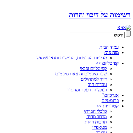
רשימות על דיכוי וחרות
עמוד הבית
מזה פה?
מדיניות הפרטיות, הנגישות ותנאי שימוש
קפיטליזם >>
קפיטליזם ופנאי
שכר מינימום והוצאת מינימום
דיור למתחילים
עבדות חוב
רגולציה, הפקר ומחסור
אנרכיזם?
פרגמטיזם
קטגוריות >>
כלכלי חברתי
מרחב מחיה
תרבות וזהות
מטאפיזי
עבודה