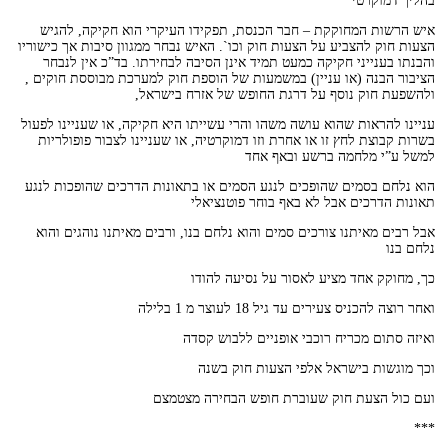
בהליך דמוקרטי
איש הרשות המחוקקת – חבר הכנסת, תפקידו העיקרי הוא חקיקה, להגיש
הצעות חוק להצביע על הצעות חוק וכו`. האיש נבחר ממגוון סיבות אך כישוריו
והבנתו בענייני חקיקה כמעט תמיד אינן הסיבה לבחירתו. בד”כ אין לנבחר
הציבור הבנה (או עניין) במשמעות של הוספת חוק למערכת מבוססת חוקים ,
ולהשפעת חוק נוסף על דרגת החופש של אזרח בישראל,
עניינו להראות שהוא עושה משהו והרי עשייתו היא חקיקה, או שעניינו לפעול
בשרות קבוצת לחץ זו או אחרת וזו דמוקרטיה, או שעניינו לצבור פופולריות
למשל ע”י מלחמה ברשע ובאף אחד
הוא נלחם בסמים שהופכים לנגע הסמים או בתאונות הדרכים שהופכות לנגע
תאונות הדרכים אבל לא באף בוחר פוטנציאלי
אבל רבים מאיתנו צורכים סמים והוא נלחם בנו, ורבים מאיתנו נוהגים והוא
נלחם בנו
כך, מחוקק אחד מציע לאסור על נסיעה להודו
ואחר רוצה להכניס צעירים עד גיל 18 לעוצר מ 1 בלילה
ואיזה סתום מכריח רוכבי אופניים ללבוש קסדה
וכך מוגשות בישראל אלפי הצעות חוק בשנה
ועם כול הצעת חוק שעוברת חופש הבחירה מצטמצם
***