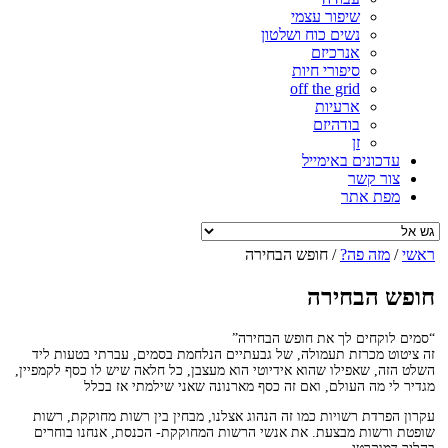
שיפור עצמי
נשים כוח ושלטון
אנרכיזם
סיפורי חיות
off the grid
ארעיות
בודהיזם
זן
עדכונים באימייל
צור קשר
מפת אתר
ראשי
/
מזה פה?
/
חופש הבחירה
חופש הבחירה
“סמים לוקחים לך את חופש הבחירה”
זה ציטוט מכרזת תעמולה, של גבעתיים הנלחמת בסמים, עברתי בטעות ליד
השלט הזה, שאפילו שהוא אידיוטי הוא מעצבן, כל חלאה שיש לו כסף לקמפיין,
מגדיר לי מה העולם, ואם זה כסף מארנונה שאני שילמתי אז בכלל
עקרון הפרדת רשויות כמו זה הנהוג אצלנו, מבחין בין רשות מחוקקת, רשות
שופטת ורשות מבצעת. את אנשי הרשות המחוקקת- הכנסת, אנחנו בוחרים