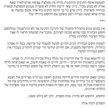
למעשה אוסף החוקים והתקנות נהייה מין מפלצת עצומה וארטילאית שאף
אזרח לא ממש מכיר, כיוון שאי ידיעת החוק לא פוטרת מעונש המפלצת קמאית
במיוחד ומאיימת. כיוון שיש כל כך הרבה חוקים כול אחד אשם במשהו אז
עדיף שלא יעשה בעיות וישב בשקט עם החופש בחירה שלו
***
אין כמובן מנוס מתהליך מתמיד של חקיקה ותקינה אך לא התרשמתי שהחופש,
חופש הבחירה כמו שהוא מכונה לעיתים, מקבל את המשקל הראוי לו אצל
נבחר הציבור המחוקק במרץ.
לעומת חופש הבחירה זוכים החיים למשל למעמד של קדושה, ככה זה אצלנו
ביהדות, והקדושה מקטבת, אם החיים קודשו הרי שניתן להקריב בעבורן את
חופש הבחירה למשל.
כך לדוגמא נעיף לך את הרישיון על נקלה בגלל עבירת מהירות, כי אנחנו
נלחמים בתאונות וזה חביבי – חיים, וחיים זה באמת חשוב, או שאם אתה חולה
סופני ורוצה המתת חסד אז פה גם תיאלץ לוותר על חופש הבחירה כי מדובר
בחיים.
כמובן שאם קדושת החיים הייתה במקום ראשון גם היינו מציידים את הצבא
בשכפצי”ם נגד כדורים עוד במלחמת של”ג הראשונה והיינו מרחיבים את סל
התרופות אבל זה כבר כסף, וגם כסף זה באמת חשוב כלומר זו כבר מערכת של
בלמים ואיזונים.
החופש, החופש לא מדורג גבוה מספיק, ולכן לא בולם ומאזן,
הסמים לקחו אותו