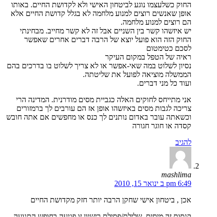
החוק כשלעצמו נוגע לביטחון האישי ולא לקדושת החיים. באותו
אופן שאנשים רוצים למנוע מלחמה לא בגלל קדושת החיים אלא
הם רוצים למנוע מלחמה.
יש איזשהו קשר בין השניים אבל זה לא קשר מחייב. מבחינתי
החוק הזה הוא פועל יוצא של הרבה דברים אחרים שאפשר
לסכם כטימטום
ראיה של הטפל במקום העיקר
נסיון לשלוט במה שאי-אפשר או לא צריך לשלוט בו בדרכים בהם
הממשלה מוציאה לפועל את שליטתה.
ועוד כל מני דברים.
אני מתייחס לחוקים האלה כגביית מסים מודרנית. המדינה הרי
צריכה לגבות מסים באיזשהו אופן אז הם עורבים לך ברמזורים
וכשאתה עובר באדום נותנים לך כנס או מחפשים אם אתה חובש
קסדה או חוגר חגורה
להגיב
mashlima
6:49 pm ב ינואר 15, 2010
אכן , ביטחון אישי שחקן הרבה יותר חזק מקדושת החיים
קנסות זה מיסים, שלילת/פסילת רישיון זו פגיעה בחופש התנועה,