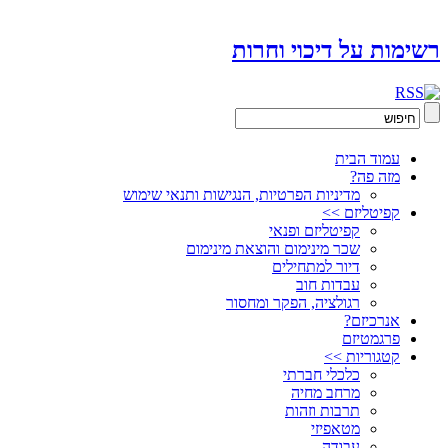
רשימות על דיכוי וחרות
עמוד הבית
מזה פה?
מדיניות הפרטיות, הנגישות ותנאי שימוש
קפיטליזם >>
קפיטליזם ופנאי
שכר מינימום והוצאת מינימום
דיור למתחילים
עבדות חוב
רגולציה, הפקר ומחסור
אנרכיזם?
פרגמטיזם
קטגוריות >>
כלכלי חברתי
מרחב מחיה
תרבות וזהות
מטאפיזי
עבודה