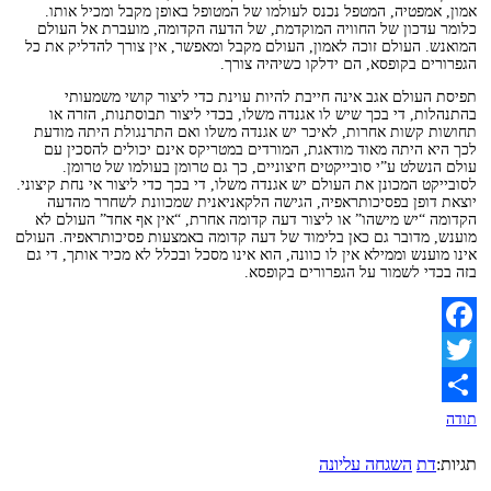
אמון, אמפטיה, המטפל נכנס לעולמו של המטופל באופן מקבל ומכיל אותו.
כלומר עדכון של החוויה המוקדמת, של הדעה הקדומה, מועברת אל העולם
המואנש. העולם זוכה לאמון, העולם מקבל ומאפשר, אין צורך להדליק את כל
הגפרורים בקופסא, הם ידלקו כשיהיה צורך.
תפיסת העולם אגב אינה חייבת להיות עוינת כדי ליצור קושי משמעותי
בהתנהלות, די בכך שיש לו אגנדה משלו, בכדי ליצור תבוסתנות, הזרה או
תחושות קשות אחרות, לאיכר יש אגנדה משלו ואם התרנגולת היתה מודעת
לכך היא היתה מאוד מודאגת, המורדים במטריקס אינם יכולים להסכין עם
עולם הנשלט ע”י סובייקטים חיצוניים, כך גם טרומן בעולמו של טרומן.
לסובייקט המכונן את העולם יש אגנדה משלו, די בכך כדי ליצור אי נחת קיצוני.
יוצאת דופן בפסיכותראפיה, הגישה הלקאניאנית שמכוונת לשחרר מהדעה
הקדומה “יש מישהו” או ליצור דעה קדומה אחרת, “אין אף אחד” העולם לא
מוענש, מדובר גם כאן בלימוד של דעה קדומה באמצעות פסיכותראפיה. העולם
אינו מוענש וממילא אין לו כוונה, הוא אינו מסכל ובכלל לא מכיר אותך, די גם
בזה בכדי לשמור על הגפרורים בקופסא.
Facebook
Twitter
תודה
תגיות:
דת
השגחה עליונה