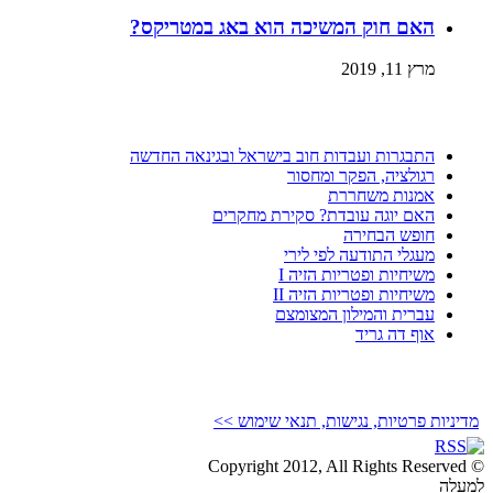
האם חוק המשיכה הוא באג במטריקס?
מרץ 11, 2019
התבגרות ועבדות חוב בישראל ובגינאה החדשה
רגולציה, הפקר ומחסור
אמנות משחררת
האם יוגה עובדת? סקירת מחקרים
חופש הבחירה
מעגלי התודעה לפי לירי
משיחיות ופטריות הזיה I
משיחיות ופטריות הזיה II
עברית והמילון המצומצם
אוף דה גריד
מדיניות פרטיות, נגישות, תנאי שימוש >>
© Copyright 2012, All Rights Reserved
למעלה