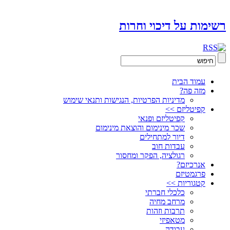
רשימות על דיכוי וחרות
עמוד הבית
מזה פה?
מדיניות הפרטיות, הנגישות ותנאי שימוש
קפיטליזם >>
קפיטליזם ופנאי
שכר מינימום והוצאת מינימום
דיור למתחילים
עבדות חוב
רגולציה, הפקר ומחסור
אנרכיזם?
פרגמטיזם
קטגוריות >>
כלכלי חברתי
מרחב מחיה
תרבות וזהות
מטאפיזי
עבודה