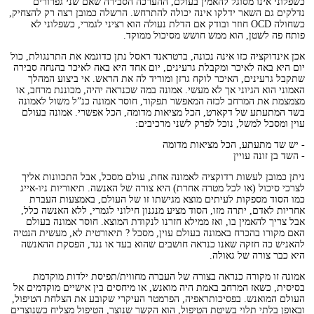
כשפלוני אינו מסוגל להאמין בעולם, ההערכה הסבירה שאם שני גפרורים
נדלקים גם השאר ידלקו אינה יכולה להתרחש. הרשלה כמובן רצה רק להצחיק,
כשחולה OCD חוזר ובודק אם הדלת נעולה הוא רציני לגמרי, כשפלוני לא
פותח פה לשטן, הוא ממש חושש מסיכול ממוקד
.
אכן אינדוקציה כזו אינה נכונה, ברטראנד ראסל נתן כדוגמא את התרנגולת, כול
יום היא באה לאיכר ומקבלת גרעינים, יום אחד היא באה לאיכר בהנחה סבירה
שתקבל גרעינים, האיכר לוקח גרזן ומוריד לה את הראש. אי ביצוע המהלך
האמוני הוא הגיוני אך לא מעשי. אמונה במה שכנראה יהיה, מכוננת מרחב, או
מצמצמת את המרחב לכזה המאפשר תפקוד, חוסר אמונה כנ”ל משול לאמונה
בשד המתעתע של דקארט, הכל מציאות מדומה, הכל אפשרי. אמונה בעולם
עוין ומסכל למשל, נוכל לפרק לשני מרכיבים:
- יש שד מתעתע, הכל מציאות מדומה
- השד בן זונה עויין
ניתן כמובן לעשות רדוקציה לאמונה אחת, עולם מסכל, אבל התכוונות אליך
לצרכי סיכול (או לכל מטרה אחרת) היא צורה של האנשה. תיאוריות ניו-אייג
כמו הסוד מספקות לעיתים מוצא מגישתו זו של העולם, באמצעות העברת
אחריות לאדם, יתרה מזו, הסוד מציע מנגנון חילוני לגמרי, ללא האנשה כלל,
אבל צריך להאמין בו, ואז ממילא חזרנו לנקודת המוצא. חוסר אמונה בעולם
האם מקורו בהכרח באמונה בעולם עוין, מסכל ? תיאורטית לא, מעשית הנטיה
להאניש כה חזקה שאנו כנראה חושבים שהוא בעד או נגד, הפסקת ההאנשה
היא כבר צורה של גאולה.
אמונה זו מקורה כנראה בצורה של העברה מחווית/תפיסת ילדות מוקדמת
בסיסית, כשאז המרחב באמת היה מואנש, או מיחסים בין אישיים מוקדמים אל
העולם המואנש. בפסיכותראפיה, הפרמטר העיקרי שקובע את הצלחת הטיפול,
ובאופן בלתי תלוי בשיטת הטיפול, הוא הקשר שנוצר, הטיפול מצליח כשנוצרים