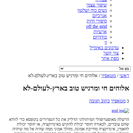
שיפור עצמי
נשים כוח ושלטון
אנרכיזם
סיפורי חיות
off the grid
ארעיות
בודהיזם
זן
עדכונים באימייל
צור קשר
מפת אתר
ראשי
/
מטאפיזי
/
אלוהים חי ומרגיש טוב בארץ-לעולם-לא
אלוהים חי ומרגיש טוב בארץ-לעולם-לא
ב
מטאפיזי
כתוב תגובה
הרשלה מאוסטרופולי המיתולוגי הדליק את כל הגפרורים בקופסא כדי לוודא
שהם עובדים, לכאורה חוסר יכולת להקיש באינדוקציה, או חוסר יכולת
להאמין, אינדוקציה מחייבת אמונה, מהלך אמוני ממה שהיה אל מה שיהיה.