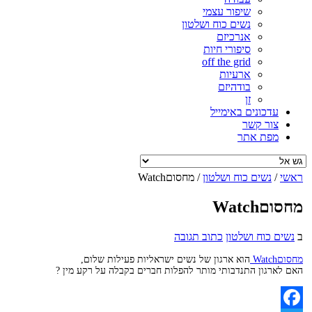
שיפור עצמי
נשים כוח ושלטון
אנרכיזם
סיפורי חיות
off the grid
ארעיות
בודהיזם
זן
עדכונים באימייל
צור קשר
מפת אתר
ראשי
/
נשים כוח ושלטון
/
מחסוםWatch
מחסוםWatch
ב
נשים כוח ושלטון
כתוב תגובה
מחסוםWatch
הוא ארגון של נשים ישראליות פעילות שלום,
האם לארגון התנדבותי מותר להפלות חברים בקבלה על רקע מין ?