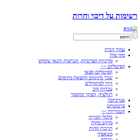
רשימות על דיכוי וחרות
עמוד הבית
מזה פה?
מדיניות הפרטיות, הנגישות ותנאי שימוש
קפיטליזם >>
קפיטליזם ופנאי
שכר מינימום והוצאת מינימום
דיור למתחילים
עבדות חוב
רגולציה, הפקר ומחסור
אנרכיזם?
פרגמטיזם
קטגוריות >>
כלכלי חברתי
מרחב מחיה
תרבות וזהות
מטאפיזי
עבודה