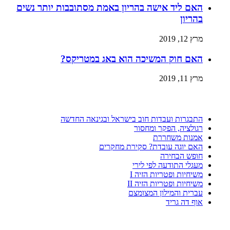
האם ליד אישה בהריון באמת מסתובבות יותר נשים
בהריון
מרץ 12, 2019
האם חוק המשיכה הוא באג במטריקס?
מרץ 11, 2019
התבגרות ועבדות חוב בישראל ובגינאה החדשה
רגולציה, הפקר ומחסור
אמנות משחררת
האם יוגה עובדת? סקירת מחקרים
חופש הבחירה
מעגלי התודעה לפי לירי
משיחיות ופטריות הזיה I
משיחיות ופטריות הזיה II
עברית והמילון המצומצם
אוף דה גריד