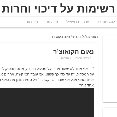
רשימות על דיכוי וחרות
קטגוריות >>
עדכונים באימייל
צור קשר
מפת אתר
ראשי
/
כלכלי חברתי
/
נאום הקואוצ’ר
נאום הקואוצ’ר
ב
כלכלי חברתי
9 תגובות
“… אף אחד לא ישאר אחרי על מסלול הריצה, אתה תפסיק לרוץ ל
על המסלול, זה עד כדי כך פשוט. אני עובד הכי קשה. אחרים או
יפים ממני אבל אני עובד הכי קשה..
.” ויל סמית נותן את האני 
אחד אחר: