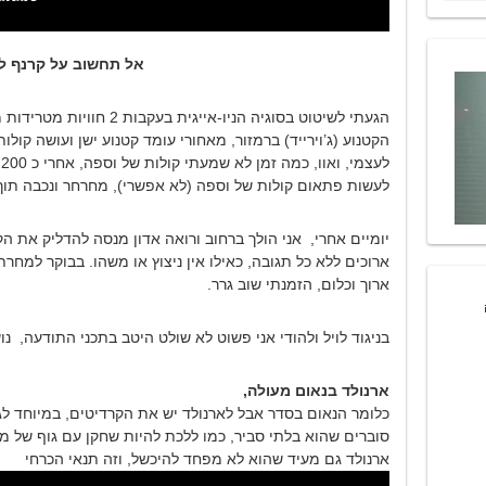
אל תחשוב על קרנף ל
הגעתי לשיטוט בסוגיה הניו-איי
הקטנוע (ג’וירייד) ברמזור, מאחורי עומד קטנוע ישן ועושה קול
ל
לעשות פתאום קולות של וספה (לא אפשרי), מחרחר ונכבה תוך 
יומיים אחרי, אני הולך ברחוב ורואה אדון מנסה להדליק את הק
ארוכים ללא כל תגובה, כאילו אין ניצוץ או משהו. בבוקר למחרת
ארוך וכלום, הזמנתי שוב גרר.
בניגוד לויל ולהודי אני פשוט לא שולט היטב בתכני התודעה, 
ארנולד בנאום מעולה,
כלומר הנאום בסדר אבל לארנולד יש את הקרדיטים, במיוחד לג
סוברים שהוא בלתי סביר, כמו ללכת להיות שחקן עם גוף של מ
ארנולד גם מעיד שהוא לא מפחד להיכשל, וזה תנאי הכרחי