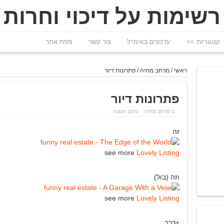
רשימות על דיכוי וחרות
קטגוריות >>
עדכונים באימייל
צור קשר
מפת אתר
ראשי
/
מרחב מחיה
/
פתרונות דיור
פתרונות דיור
ב
מרחב מחיה
כתוב תגובה
זה
see more
Lovely Listing
וזה (בול)
see more
Lovely Listing
+רכב