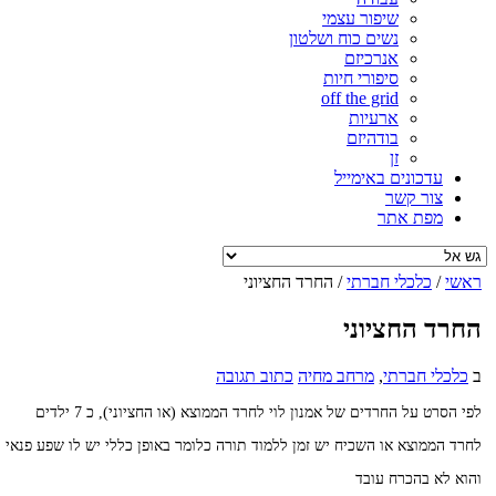
שיפור עצמי
נשים כוח ושלטון
אנרכיזם
סיפורי חיות
off the grid
ארעיות
בודהיזם
זן
עדכונים באימייל
צור קשר
מפת אתר
ראשי
/
כלכלי חברתי
/
החרד החציוני
החרד החציוני
ב
כלכלי חברתי
,
מרחב מחיה
כתוב תגובה
לפי הסרט על החרדים של אמנון לוי לחרד הממוצא (או החציוני), כ 7 ילדים
לחרד הממוצא או השכיח יש זמן ללמוד תורה כלומר באופן כללי יש לו שפע פנאי
והוא לא בהכרח עובד