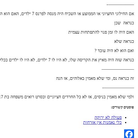
——————-
אם החילוני החציוני או הממוצע או השכיח היה מנסה לפרנס 7 ילדים, האם הוא היה קורס כלכלית ?
כנראה שכן
האם היה לו זמן פנוי להתפתחות עצמית
כנראה שלא
ואם הוא לא היה עובד ?
כנראה שזה היה מאיץ את הקריסה שלו, לא היו לו 7 ילדים, לא היו לו ילדים בכלל, לא היה לו איפה לגור, ולא היה לו מה לאכול, אולי הוא היה מתנחל על הספה אצל ההורים אבל זהו.
———————–
זה כנראה נס, ומי שלא מאמין באלוהים, אז הנה
———————-
ולמי שלא מאמין בניסים, אז לא כל החרדים חציוניים ובסרט רואים משפחה בת 17 נפשות, וכולם בסדר, ברוך השם, הסרט ביוטיוב, סליחה שאני לא מסוגל לקשר לדבר הזה
פוסטים קשורים:
פעולה לא ירוקה
בלי נאמנות אין אזרחות