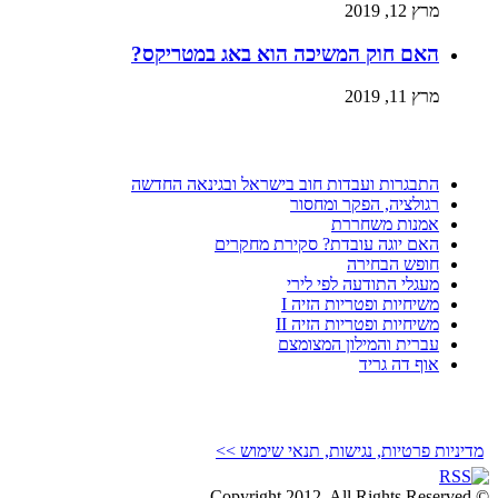
מרץ 12, 2019
האם חוק המשיכה הוא באג במטריקס?
מרץ 11, 2019
התבגרות ועבדות חוב בישראל ובגינאה החדשה
רגולציה, הפקר ומחסור
אמנות משחררת
האם יוגה עובדת? סקירת מחקרים
חופש הבחירה
מעגלי התודעה לפי לירי
משיחיות ופטריות הזיה I
משיחיות ופטריות הזיה II
עברית והמילון המצומצם
אוף דה גריד
מדיניות פרטיות, נגישות, תנאי שימוש >>
© Copyright 2012, All Rights Reserved