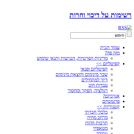
רשימות על דיכוי וחרות
עמוד הבית
מזה פה?
מדיניות הפרטיות, הנגישות ותנאי שימוש
קפיטליזם >>
קפיטליזם ופנאי
שכר מינימום והוצאת מינימום
דיור למתחילים
עבדות חוב
רגולציה, הפקר ומחסור
אנרכיזם?
פרגמטיזם
קטגוריות >>
כלכלי חברתי
מרחב מחיה
תרבות וזהות
מטאפיזי
עבודה