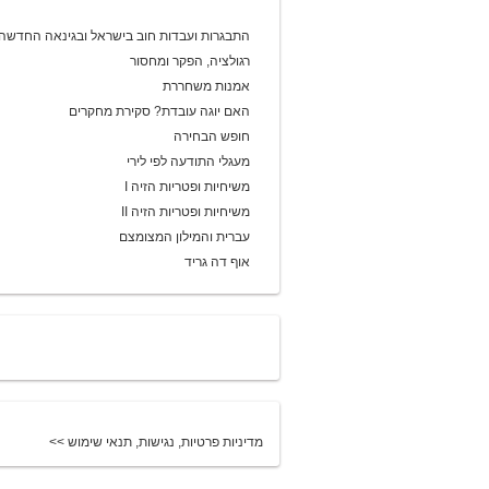
התבגרות ועבדות חוב בישראל ובגינאה החדשה
רגולציה, הפקר ומחסור
אמנות משחררת
האם יוגה עובדת? סקירת מחקרים
חופש הבחירה
מעגלי התודעה לפי לירי
משיחיות ופטריות הזיה I
משיחיות ופטריות הזיה II
עברית והמילון המצומצם
אוף דה גריד
מדיניות פרטיות, נגישות, תנאי שימוש >>