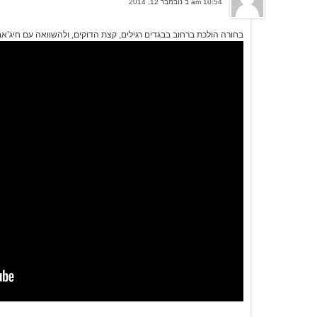
10:54 am ב נובמבר 12, 2014
בחורה הולכת ברחוב בבגדים רגילים, קצת הדוקים, ולהשוואה עם חיג’אב