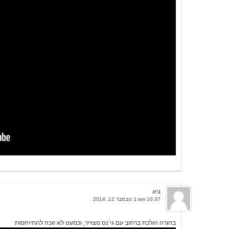
גיא
10:37 am ב נובמבר 12, 2014
בחורה הולכת ברחוב עם גי’נס מצוייר, וכמעט לא זוכה להתייחסות