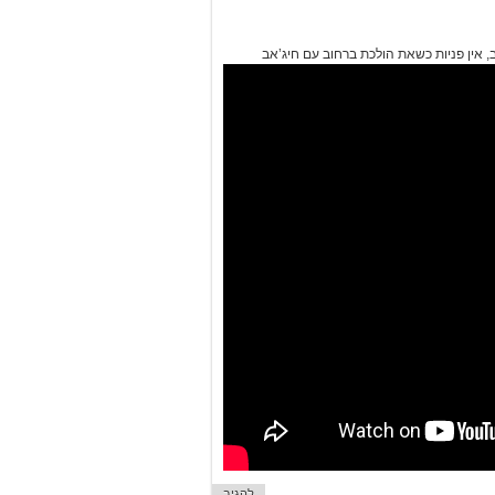
, אין פניות כשאת הולכת ברחוב עם חיג’אב
להגיב