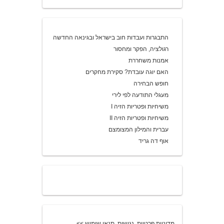
התבגרות ועבדות חוב בישראל ובגינאה החדשה
רגולציה, הפקר ומחסור
אמנות משחררת
האם יוגה עובדת? סקירת מחקרים
חופש הבחירה
מעגלי התודעה לפי לירי
משיחיות ופטריות הזיה I
משיחיות ופטריות הזיה II
עברית והמילון המצומצם
אוף דה גריד
מדיניות פרטיות, נגישות, תנאי שימוש >>