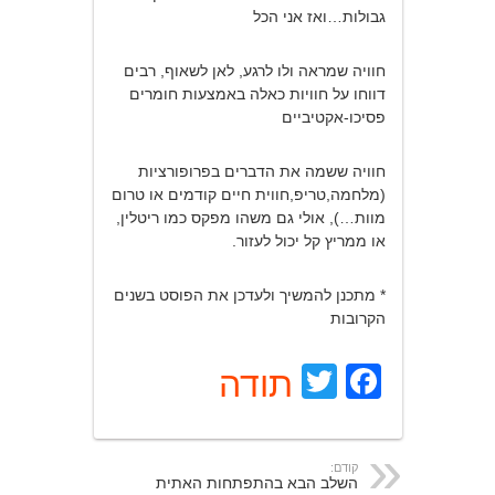
גבולות…ואז אני הכל
חוויה שמראה ולו לרגע, לאן לשאוף, רבים
דווחו על חוויות כאלה באמצעות חומרים
פסיכו-אקטיביים
חוויה ששמה את הדברים בפרופורציות
(מלחמה,טריפ,חווית חיים קודמים או טרום
מוות…), אולי גם משהו מפקס כמו ריטלין,
או ממריץ קל יכול לעזור.
* מתכנן להמשיך ולעדכן את הפוסט בשנים
הקרובות
Facebook
Twitter
תודה
קודם:
השלב הבא בהתפתחות האתית