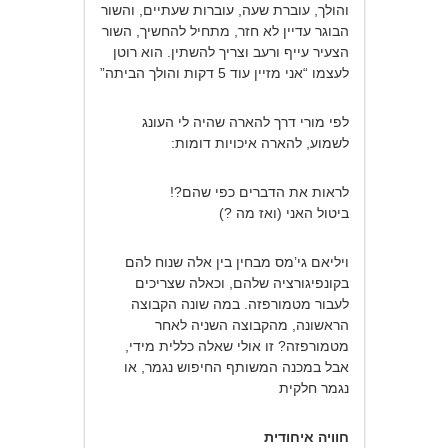
והולך, עוברת שעה, עוברות שעתיים, והשור
הבוגר עדיין לא חזר, מתחיל להחשיך, השור
הצעיר עייף ורעב וצריך להשתין. הוא רוטן
לעצמו “אני מזיין עוד 5 דקות והולך הביתה”
לפי מורי דרך להארה שהיה לי העונג
לשמוע, להארה איכויות דומות:
לראות את הדברים כפי שהם?!
ביטול האני (ואז מה ?)
ויליאם גי’מס מבחין בין אלה שנוח להם
בקונפיגורציה שלהם, וכאלה שצריכים
לעבור מטמורפזה. במה שונה הקבוצה
הראשונה, מהקבוצה השניה לאחר
מטמורפזה? זו אולי שאלה כללית מידי,
אבל במכנה המשותף החיפוש נגמר, או
נגמר חלקית
חוויה איחודית