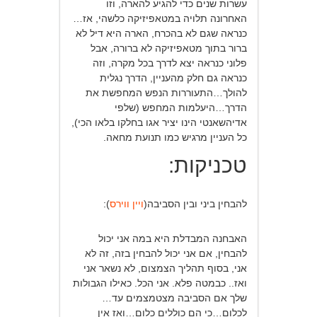
עשרות שנים כדי להגיע להארה, וזו
האחרונה תלויה במטאפיזיקה כלשהי, אז…
כנראה שגם לא בהכרח, הארה היא דיל לא
ברור בתוך מטאפיזיקה לא ברורה, אבל
פלוני כנראה יצא לדרך בכל מקרה, וזה
כנראה גם חלק מהעניין, הדרך נגלית
להולך…התעוררות הנפש המחפשת את
הדרך…היעלמות המחפש (שלפי
אדיהשאנטי הינו יציר אגו בחלקו בלאו הכי),
כל העניין מרגיש כמו תנועת מחאה.
טכניקות:
להבחין ביני ובין הסביבה(
ויין ווירס
):
האבחנה המבדלת היא במה אני יכול
להבחין, אם אני יכול להבחין בזה, זה לא
אני, בסוף תהליך הצמצום, לא נשאר אני
ואז.. כבמטה פלא. אני הכל. כאילו הגבולות
שלך אם הסביבה מצטמצמים עד…
לכלום…כי הם כוללים כלום…ואז אין