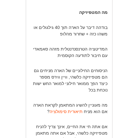
מה המטפיזיקה
בודהה דיבר על הארה תוך 40 גילגולים או
משהו כזה + שחרור מהלופ
המדיטציה הטרנסנדנטלית מזהה סאמאדי
עם חיבור לתודעה הקוסמית
הניסוחים החילוניים של הארה מניחים גם
הם מטפיזיקה כלשהי, וויין ווירס מספר
כיצד הפך ממואר חילוני למואר החש ישות
נוכחת בכל
מה מעוניין להשיג המתאמן לקראת הארה
אם הוא מניח
תיאורית סימולציה
?
אם אתה חי את החיים, אינך צריך להניח
מטפיזיקה כלשהי, אבל אם אתה מתאמן