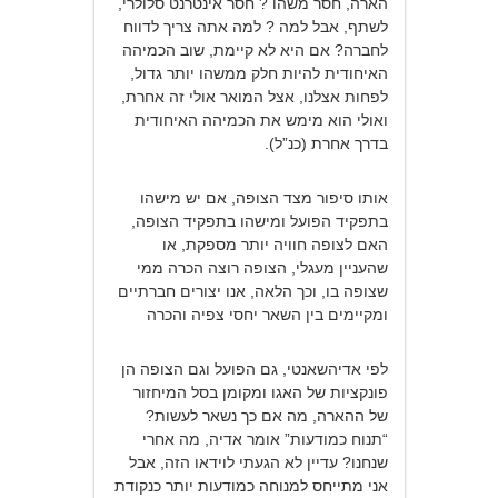
הארה, חסר משהו ? חסר אינטרנט סלולרי,
לשתף, אבל למה ? למה אתה צריך לדווח
לחברה? אם היא לא קיימת, שוב הכמיהה
האיחודית להיות חלק ממשהו יותר גדול,
לפחות אצלנו, אצל המואר אולי זה אחרת,
ואולי הוא מימש את הכמיהה האיחודית
בדרך אחרת (כנ”ל).
אותו סיפור מצד הצופה, אם יש מישהו
בתפקיד הפועל ומישהו בתפקיד הצופה,
האם לצופה חוויה יותר מספקת, או
שהעניין מעגלי, הצופה רוצה הכרה ממי
שצופה בו, וכך הלאה, אנו יצורים חברתיים
ומקיימים בין השאר יחסי צפיה והכרה
לפי אדיהשאנטי, גם הפועל וגם הצופה הן
פונקציות של האגו ומקומן בסל המיחזור
של ההארה, מה אם כך נשאר לעשות?
“תנוח כמודעות” אומר אדיה, מה אחרי
שנחנו? עדיין לא הגעתי לוידאו הזה, אבל
אני מתייחס למנוחה כמודעות יותר כנקודת