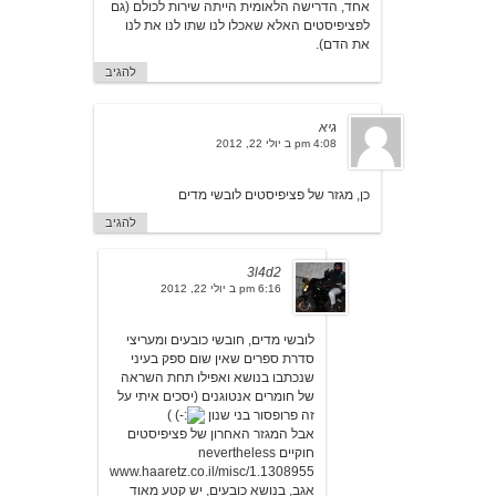
אחד, הדרישה הלאומית הייתה שירות לכולם (גם
לפציפיסטים האלא שאכלו לנו שתו לנו את לנו
את הדם).
להגיב
גיא
4:08 pm ב יולי 22, 2012
כן, מגזר של פציפיסטים לובשי מדים
להגיב
3l4d2
6:16 pm ב יולי 22, 2012
לובשי מדים, חובשי כובעים ומעריצי
סדרת ספרים שאין שום ספק בעיני
שנכתבו בנושא ואפילו תחת השראה
של חומרים אנטוגנים (יסכים איתי על
זה פרופסור בני שנון
)
אבל המגזר האחרון של פציפיסטים
חוקיים nevertheless
http://www.haaretz.co.il/misc/1.1308955
אגב, בנושא כובעים, יש קטע מאוד