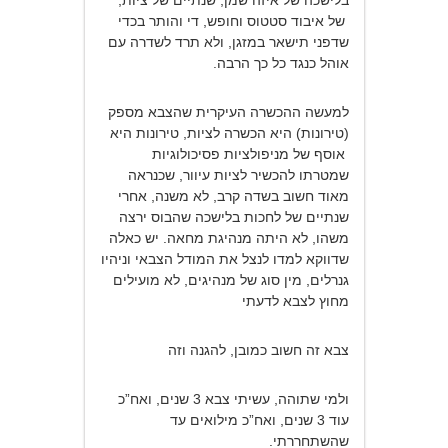
בלישכה של איזה שמן, שנתיים של ציות,
של איבוד סטטוס וחופש, די והותר בכדי
שדפני תישאר במזגן, ולא תרד לשדרה עם
אוהל כנגד כל כך הרבה.
למעשה ההכשרה העיקרית שהצבא מספק
(טירונות) היא הכשרה לציות, טירונות היא
אוסף של מניפולציות פסיכולוגיות
שמטרתו להכשיר לציות עיוור, שכנראה
מאוד חשוב בשדה קרב, לא משנה, אחרי
שנתיים של לחכות בלישכה שהבוס ירצה
משהו, לא היתה מנהיגת מחאה. יש כאלה
שדווקא למדו לנצל את המודל הצבאי וניהיו
גנרלים, מין סוג של מנהיגים, לא מועילים
מחוץ לצבא לדעתי
צבא זה חשוב כמובן, להגנה וזה
ולמי שתוהה, עשיתי צבא 3 שנים, ואח”כ
עוד 3 שנים, ואח”כ מילואים עד
שהשתחררתי.