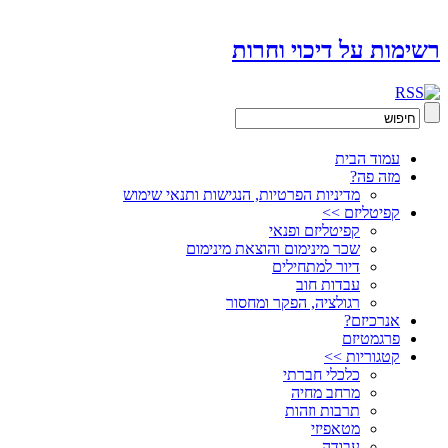
רשימות על דיכוי וחרות
עמוד הבית
מזה פה?
מדיניות הפרטיות, הנגישות ותנאי שימוש
קפיטליזם >>
קפיטליזם ופנאי
שכר מינימום והוצאת מינימום
דיור למתחילים
עבדות חוב
רגולציה, הפקר ומחסור
אנרכיזם?
פרגמטיזם
קטגוריות >>
כלכלי חברתי
מרחב מחיה
תרבות וזהות
מטאפיזי
עבודה