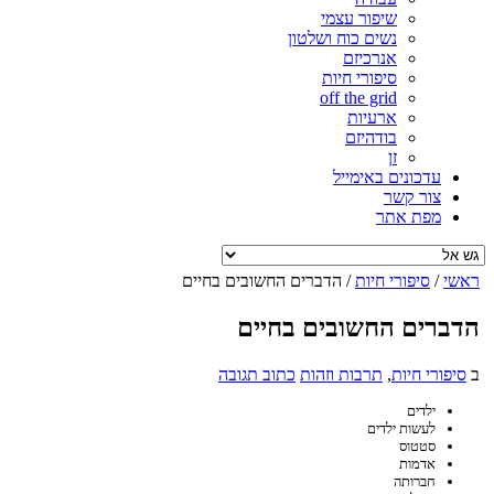
שיפור עצמי
נשים כוח ושלטון
אנרכיזם
סיפורי חיות
off the grid
ארעיות
בודהיזם
זן
עדכונים באימייל
צור קשר
מפת אתר
ראשי
/
סיפורי חיות
/
הדברים החשובים בחיים
הדברים החשובים בחיים
ב
סיפורי חיות
,
תרבות וזהות
כתוב תגובה
ילדים
לעשות ילדים
סטטוס
אדמות
חברותה