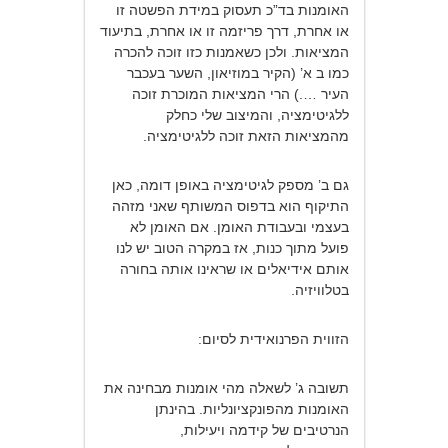
האומנות בד”כ תעסוק במידת הפשטה זו
או אחרת, דרך פריזמה זו או אחרת, בתיעוד
המציאות. ולכן כשאמנות כזו זוכה להכרה
כמו ב א’ (הקיר במוזיאון, השער בעכבר
העיר ….) הרי המציאות המוכרת זוכה
ללגיטימציה, והמיצוב שלי כחלק
מהמציאות הזאת זוכה ללגיטימציה.
גם ב’ מספק לגיטימציה באופן דומה, כאן
התיקוף הוא בדפוס המשותף שאני מזהה
בעצמי ובעבודת האומן. אם האומן לא
פועל מתוך כנות, אז במקרה הטוב יש לנו
אותם אידיאלים או שראינו אותה בחורה
בטלוויזיה.
הזווית הפרנואידית לסיום:
תשובה ג’ לשאלה מהי אומנות מבחינה את
האומנות מהפונקציונליות. בהינתן
הנרטיבים של קידמה ויעילות,