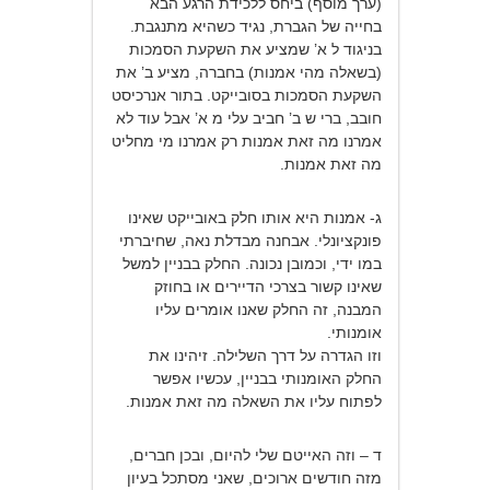
(ערך מוסף) ביחס ללכידת הרגע הבא
בחייה של הגברת, נגיד כשהיא מתנגבת.
בניגוד ל א’ שמציע את השקעת הסמכות
(בשאלה מהי אמנות) בחברה, מציע ב’ את
השקעת הסמכות בסובייקט. בתור אנרכיסט
חובב, ברי ש ב’ חביב עלי מ א’ אבל עוד לא
אמרנו מה זאת אמנות רק אמרנו מי מחליט
מה זאת אמנות.
ג- אמנות היא אותו חלק באובייקט שאינו
פונקציונלי. אבחנה מבדלת נאה, שחיברתי
במו ידי, וכמובן נכונה. החלק בבניין למשל
שאינו קשור בצרכי הדיירים או בחוזק
המבנה, זה החלק שאנו אומרים עליו
אומנותי.
וזו הגדרה על דרך השלילה. זיהינו את
החלק האומנותי בבניין, עכשיו אפשר
לפתוח עליו את השאלה מה זאת אמנות.
ד – וזה האייטם שלי להיום, ובכן חברים,
מזה חודשים ארוכים, שאני מסתכל בעיון