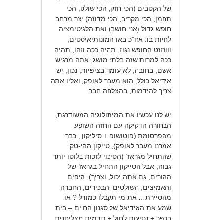
של הקטבים (הכי חזק, הכי שולט, הכי
תחמן, הכי מקריב, הכי מדוזה) יצר מרחב
חופש גדול (אני חושב) ואת הלגיטימציה
לחיות בו. אח”כ באו המונותיאיסטים,
וווזזזט החופש נגוז, תהיה ככה וזהו, תהיה
ככה למרות שזה בלתי מושג, אתה מרגיש
אשם, בחובה, לא עומד בציפיות, נכון, יש
אידיאל כולל, הוא מעבר לאופק, ואליו אתה
צריך להידמות, בהצלחה חבר.
יש לנו עכשיו את המיתולוגיה המשודרגת,
הבחורה הדקיקה עם החזה השופע
מהפרסומת (פוטושופ + סיליקון , כבר
אמרנו מעבר לאופק), טייקון ההי-טק
שהתחיל מגראז’ (הסיכוי לזכות בלוטו יותר
גבוה, אבל הטייקון התחיל בגראז’ של
ההורים, גם אתה יכול, וצריך), היפים
והאמיצים, השולטים והבכירים, החברה
מהסיירת… את מי תקבלו כמודל ? או
שמע את האידיאל של סגנון החיים – בית
בכפר + נסיעות לחול + תדמית מצליחנית.