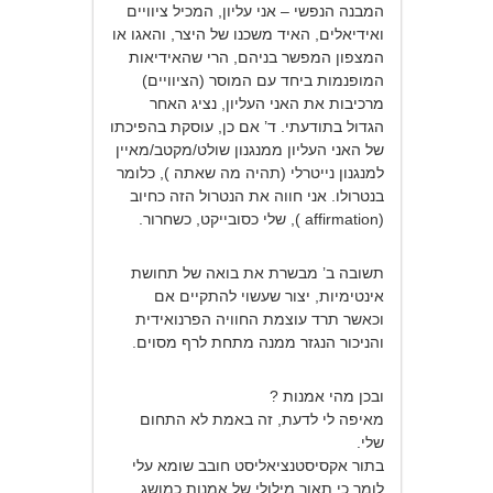
המבנה הנפשי – אני עליון, המכיל ציוויים
ואידיאלים, האיד משכנו של היצר, והאגו או
המצפון המפשר בניהם, הרי שהאידיאות
המופנמות ביחד עם המוסר (הציוויים)
מרכיבות את האני העליון, נציג האחר
הגדול בתודעתי. ד’ אם כן, עוסקת בהפיכתו
של האני העליון ממנגנון שולט/מקטב/מאיין
למנגנון נייטרלי (תהיה מה שאתה ), כלומר
בנטרולו. אני חווה את הנטרול הזה כחיוב
(affirmation ), שלי כסובייקט, כשחרור.
תשובה ב’ מבשרת את בואה של תחושת
אינטימיות, יצור שעשוי להתקיים אם
וכאשר תרד עוצמת החוויה הפרנואידית
והניכור הנגזר ממנה מתחת לרף מסוים.
ובכן מהי אמנות ?
מאיפה לי לדעת, זה באמת לא התחום
שלי.
בתור אקסיסטנציאליסט חובב שומא עלי
לומר כי תאור מילולי של אמנות כמושג,