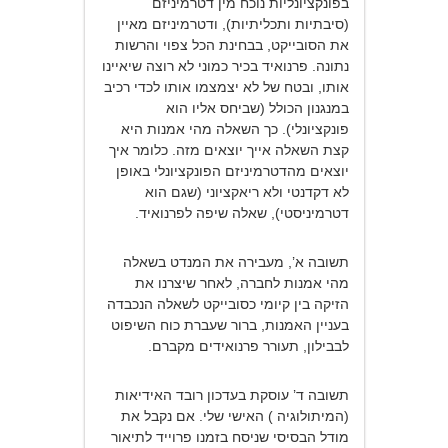
בפונקציונליות נוכח מין דטרמיניזם
(סיבתיות ותכליתיות), ודטרמיניזם מאיין
את הסובייקט, בבחינת הכל צפוי והרשות
נתונה. פרנואיד בכיר כמוני לא רוצה שיאיינו
אותו, ובטח של לא יצמצמו אותו לכדי רכיב
במנגנון הכולל (שביחס אליו הוא
פונקציונלי). כך השאלה מהי אמנות היא
קצת השאלה אייך יוצאים מזה. כלומר איך
יוצאים מהדטרמיניזם הפונקציונלי באופן
לא דקדנטי ולא ריאקציוני (שגם הוא
דטרמיניסטי), שאלה שיפה לפרנואיד.
תשובה א’, מעבירה את המנדט בשאלה
מהי אמנות לחברה, לאחר שיצרנו את
הזיקה בין קיומי כסובייקט לשאלה הנכבדה
בעניין האמנות, ברור שעברת כוח השיפוט
לבבילון, תעורר פרנואידים מקברם.
תשובה ד’ עוסקת בעדכון רובד האידיאות
(המיתולוגיה ) האישי שלי. אם נקבל את
מודל הבסיסי שניסח בזמנו פרוייד לתיאור