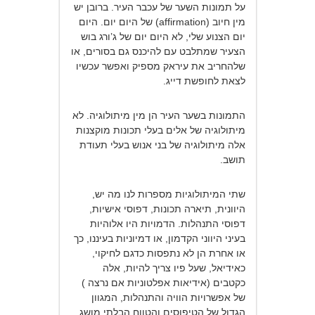
על תמונות השער של עכבר העיר. ברובן יש
מין חיוב (affirmation) של היום יום. היום
יום הצנוע שלי, לא היום יום של ג’ורג בוש
הצעיר שמתלבט עם להיכנס גם בסורים, או
שלהחריב את עיראק מספיק ואפשר עכשיו
לצאת לחופשת דייג.
התמונות בשער העיר הן מין מיתולוגיה. לא
מיתולוגיה של אלים בעלי תכונות מוקצנות
אלה מיתולוגיה של בני אנוש בעלי תעודת
תושב.
שתי המיתולוגיות מספרות לנו מה יש,
היוונית, תיארה תכונות, דפוסי אישיות,
דפוסי התנהלות. הדמויות היו אלוהיות
בעיני היווני הקדמון, או דמיוניות בעיננו, כך
או אחרת הן לא נתפסות כדגם לחיקוי,
כאידיאל, שעל פיו צריך להיות, אלה
כקטבים (אידיאות אפלטוניות אם נרצה )
של אפשרויות הוויה והתנהלות, המגוון
הגדול של הטיפוסים והטווח הבלתי מושג