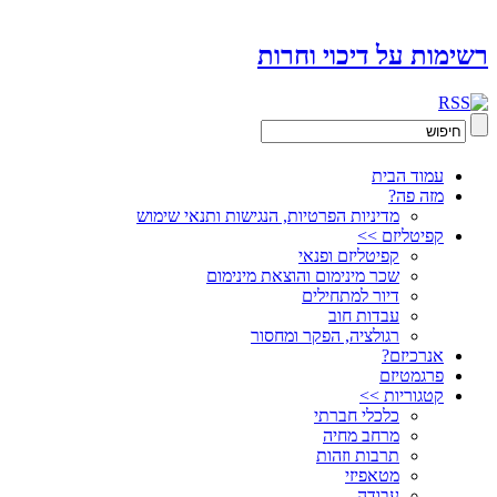
רשימות על דיכוי וחרות
עמוד הבית
מזה פה?
מדיניות הפרטיות, הנגישות ותנאי שימוש
קפיטליזם >>
קפיטליזם ופנאי
שכר מינימום והוצאת מינימום
דיור למתחילים
עבדות חוב
רגולציה, הפקר ומחסור
אנרכיזם?
פרגמטיזם
קטגוריות >>
כלכלי חברתי
מרחב מחיה
תרבות וזהות
מטאפיזי
עבודה