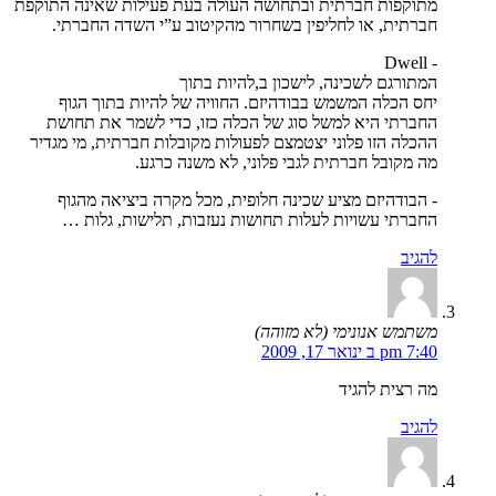
מתוקפות חברתית ובתחושה העולה בעת פעילות שאינה התוקפת
חברתית, או לחליפין בשחרור מהקיטוב ע”י השדה החברתי.
- Dwell
המתורגם לשכינה, לישכון ב,להיות בתוך
יחס הכלה המשמש בבודהיזם. החוויה של להיות בתוך הגוף
החברתי היא למשל סוג של הכלה כזו, כדי לשמר את תחושת
ההכלה הזו פלוני יצטמצם לפעולות מקובלות חברתית, מי מגדיר
מה מקובל חברתית לגבי פלוני, לא משנה כרגע.
- הבודהיזם מציע שכינה חלופית, מכל מקרה ביציאה מהגוף
החברתי עשויות לעלות תחושות נעזבות, תלישות, גלות …
להגיב
משתמש אנונימי (לא מזוהה)
7:40 pm ב ינואר 17, 2009
מה רצית להגיד
להגיב