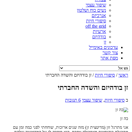
שיפור עצמי
נשים כוח ושלטון
אנרכיזם
סיפורי חיות
off the grid
ארעיות
בודהיזם
זן
עדכונים באימייל
צור קשר
מפת אתר
ראשי
/
סיפורי חיות
/
זן בודהיזם והשדה החברתי
זן בודהיזם והשדה החברתי
ב
סיפורי חיות
,
שיפור עצמי
6 תגובות
כה זן
אני מתרגל זזן (מדיטצית זן) מזה שנים ארוכות, שוחחתי לפני כמה זמן עם