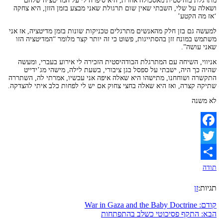
מתרגלת בוהיסטית מאסכולה אחרת, היא סיפרה לי על המדיטציה שלהם
ושאלה על שלי, השבתי שאין שום תרגולת שאני מבצע בזמן הזזן, היא צחקה
‘אז מה הקטע’
למעשה גם בזן חלק מהאנשים מתרגלים טכניקות שונות בזמן מדיטציה, אז אני
משתמש במונח זזן בהסתייגות, פשוט כי זה יותר קצר מלומר “המדיטציה הזו
שאני עושה”.
אניווי, השיחה עם המתרגלת הבודהיסטית הזכירה לי אירוע בעברי, ומעשה
שהיה כך היה, ישבתי על ספסל בגן ציבורי, בשעת לילה, מישהי מג’ידייט
התקשרה ושוחחנו, מתישהו היא שאלה איפה אני עכשיו, אמרתי לה, השתררה
שתיקה קצרה, ואז היא שאלה בחצי צחוק אם יש לי לפחות כלב איתי להצדקה.
לא משנה
Facebook
Twitter
תודה
תגיות:
זן
קודם:
War in Gaza and the Baby Doctrine
הבא:
התקף פסיכוטי כשלב בהתפתחות